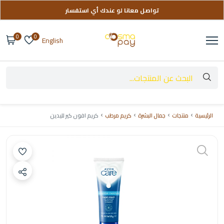
تواصل معانا لو عندك أي استفسار
توصيل مجاني على طلباتك فوق 999 ج
0
0
English
الرئيسية
منتجات
جمال البشرة
كريم مرطب
كريم افون كير لليدين