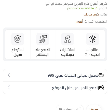
كريم أفون كير لليدين متوفر بعدة روائح
التوفر:
7 products available
فئات:
كريم مرطب
العلامات التجارية:
أفون
منتاجات
استشارات
الدفع عند
استرجاع
اصليه ١٠٠٪؜
صيدلانيه
الإستلام
سهل
توصيل مجانى للطلبات فوق 999
الدفع الآمن من خلال الموقع
وصف
آراء العملاء (0)