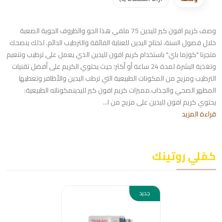
وصف كريم افون كير لليدين 75 ملفي هذا الجو والظروف الجوية الصعبة
خلال فصول السنة، تحتاج اليدين للعناية الفائقة والترطيب الدائم. لذلك ينصحك
متجرنا "كوزما باي" باستخدام كريم افون لليدين الذي يعمل على ترطيب وتنعيم
وتغذية البشرة لمدة 24 ساعة أو أكثر؛ حيث يحتوي الكريم على أفضل تقنيات
الترطيب ومزيج من المكونات الطبيعية التي ترطب اليدين والأظافر وتعطيها
المظهر الصحي والجذاب.مميزات كريم افون كير لليدينمكوناته الطبيعية:
يحتوي كريم افون لليدين على مزيج من ا...
قراءة المزيد
كمّلي روتينك
جديد