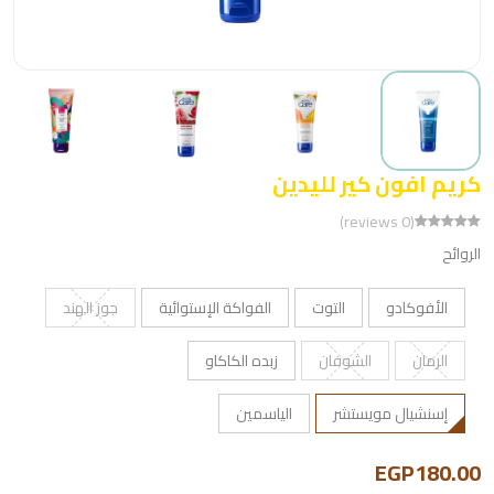
كريم افون كير لليدين
(0 reviews)
الروائح
الأفوكادو
التوت
الفواكة الإستوائية
جوز الهند
الرمان
الشوفان
زبده الكاكاو
إسنشيال مويستشر
الياسمين
EGP180.00