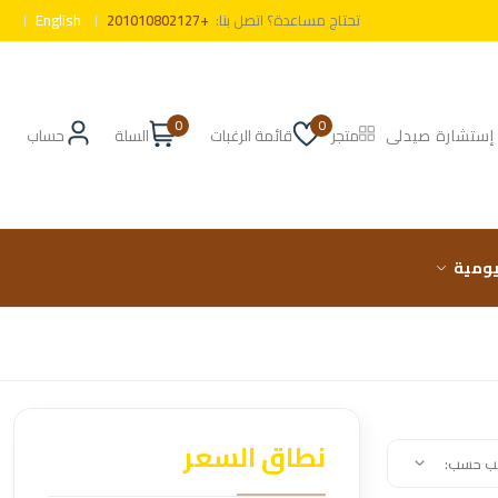
تحتاج مساعدة؟ اتصل بنا:
+201010802127
English
0
0
إستشارة صيدلى
متجر
قائمة الرغبات
السلة
حساب
ليومية
نطاق السعر
يب حسب: