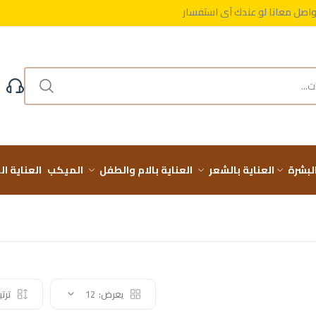
واصل معانا لو عندك أي استفسار
مجاني على طلباتك فوق 999 ج
البشرة
العناية بالشعر
العناية بالام والطفل
الميكب
العناية ا
يعرض:
12
ترت