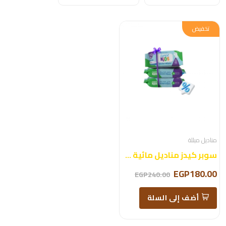
تخفيض
مناديل مبللة
سوبر كيدز مناديل مائية عرض
EGP180.00
EGP240.00
أضف إلى السلة