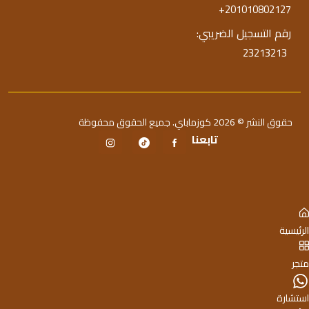
+201010802127
رقم التسجيل الضريبي:
23213213
حقوق النشر © 2026 كوزماباي. جميع الحقوق محفوظة
تابعنا
الرئيسية
متجر
استشارة