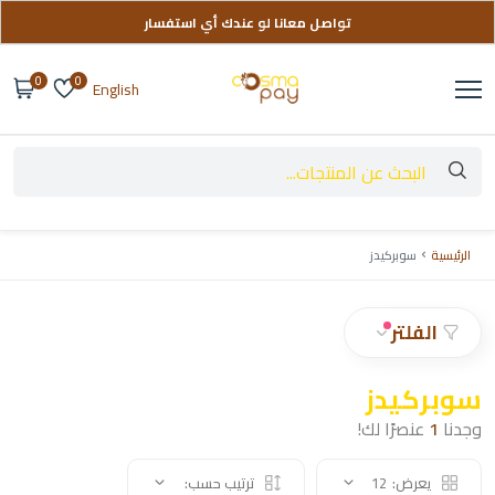
تواصل معانا لو عندك أي استفسار
توصيل مجاني على طلباتك فوق 999 ج
0
0
English
الرئيسية
سوبركيدز
الفلتر
سوبركيدز
وجدنا
1
عنصرًا لك!
يعرض:
12
ترتيب حسب: