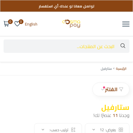
تواصل معانا لو عندك أي استفسار
توصيل مجاني على طلباتك فوق 999 ج
0
0
English
الرئيسية
ستارفيل
الفلتر
ستارفيل
وجدنا
11
عنصرًا لك!
يعرض:
12
ترتيب حسب: