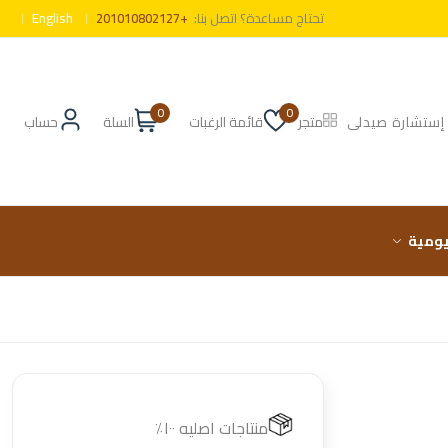
تحتاج مساعدة؟ اتصل بنا:
+201010802127
English
0
0
إستشارة صيدلى
متجر
قائمة الرغبات
السلة
حساب
ليومية
منتاجات اصليه ١٠٠٪؜