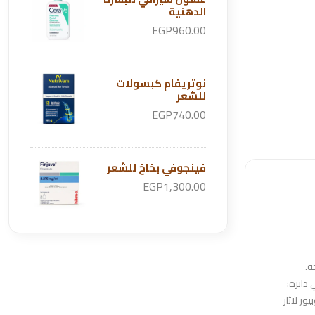
الدهنية
EGP960.00
نوتريفام كبسولات
للشعر
EGP740.00
فينجوفي بخاخ للشعر
EGP1,300.00
ة.
دايرة:
ر لآثار