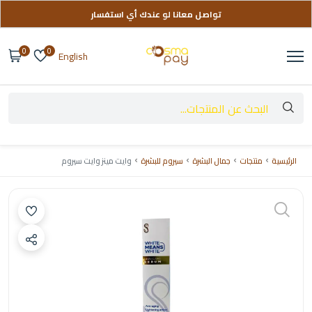
تواصل معانا لو عندك أي استفسار
توصيل مجاني على طلباتك فوق 999 ج
0
0
English
الرئيسية
منتجات
جمال البشرة
سيروم للبشرة
وايت مينز وايت سيروم