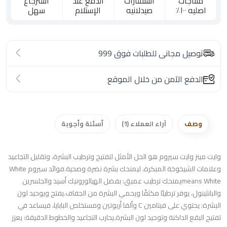
منتاجات
استشارات
الدفع عند
استرجاع
اصليه ١٠٠٪؜
صيدلانيه
الإستلام
سهل
توصيل مجانى للطلبات فوق 999
الدفع الآمن من خلال الموقع
وصف
آراء العملاء (1)
أسئلة وأجوبة
وايت مينز وايت سيروم هو الحل الأمثل لتفتيح وترطيب البشرة، وتقليل التجاعيد
وعلامات الشيخوخة المبكرة، ليمنحك بشرة نضرة وصحية.فوائد سيروم White
means Whiteيمنحك ترطيب عميق: بفضل الهيالورونيك أسيد والجلسرين
والبانثينول، يوفر ترطيبًا مكثفًا ويحمي البشرة من الجفاف.يفتح ويوحيد لون
البشرة: يحتوي على فيتامين C وألفا أربوتين ومستخلص البابايا، فيساعد في
تفتيح البقع الداكنة وتوحيد لون البشرة.يحارب التجاعيد والخطوط الدقيقة: يعزز