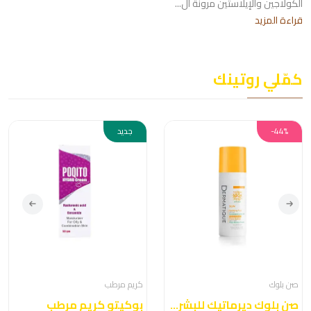
الكولاجين والإيلاستين مرونة ال...
قراءة المزيد
كمّلي روتينك
-44%
جديد
صن بلوك
كريم مرطب
صن بلوك ديرماتيك للبشرة الدهنية
بوكيتو كريم مرطب