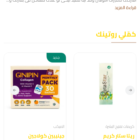
اشرحلك مميزات اللوشن وقد ايه مفيد ليكى لو عندك مشاكل فى بشرتك و...
قراءة المزيد
كمّلي روتينك
جديد
كريمات تفتيح البشرة
الميكب
ريتا ستار كريم
جينيبين كولاجين