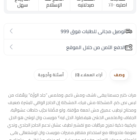
اصليه ١٠٠٪؜
صيدلانيه
الإستلام
سهل
توصيل مجانى للطلبات فوق 999
الدفع الآمن من خلال الموقع
وصف
آراء العملاء (0)
أسئلة وأجوبة
مرات كتير جسمنا يبقى ناشف ومش ناعم، وملمس “جلد الوزّة” يزهّقك من
لبس نص كم. المشكلة مش فيك، المشكلة إن الحاجز الواقي للبشرة ضعيف
ومحتاج ترطيب عميق مش لمعة مؤقتة. ولو فضّلنا نجرّب خلطات عشوائية،
الجفاف والملمس الخشن هيفضلوا. الحل ايه؟ مويست وان لوشن هو الحل
بتركيبة ذكية تمزج مرطّبات مع تقشير لطيف عشان تدعم الحاجز الجلدي وتدي
نعومة ملحوظة مع استخدام منتظم.مميزات مويست وان لوشنتعالى بقى