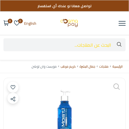
تواصل معانا لو عندك أي استفسار
توصيل مجاني على طلباتك فوق 999 ج
0
0
English
الرئيسية
منتجات
جمال البشرة
كريم مرطب
مويست وان لوشن