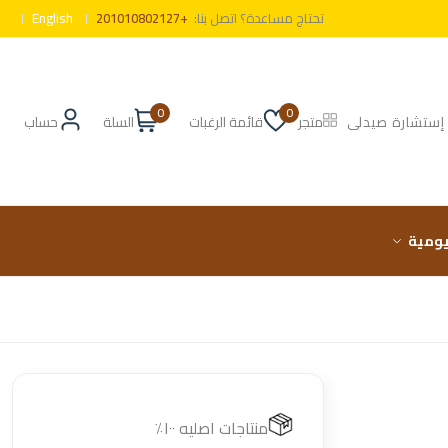
تحتاج مساعدة؟ اتصل بنا:
+201010802127
English
0
0
إستشارة صيدلى
متجر
قائمة الرغبات
السلة
حساب
ليومية
منتاجات اصليه ١٠٠٪؜