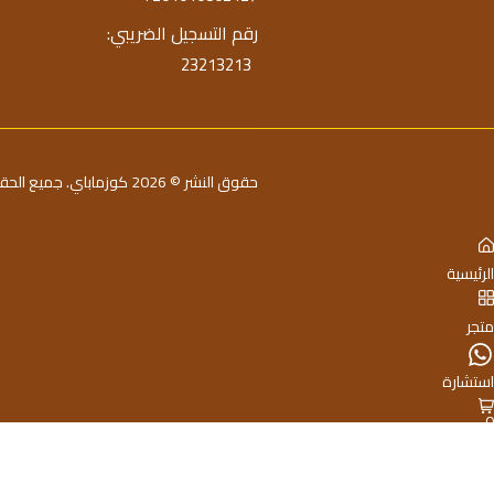
رقم التسجيل الضريبي:
23213213
حقوق النشر © 2026 كوزماباي. جميع الحقوق محفوظة
الرئيسية
متجر
استشارة
0
السلة
حساب