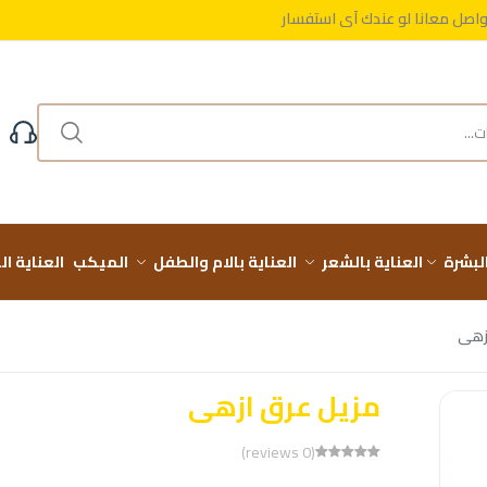
واصل معانا لو عندك أي استفسار
مجاني على طلباتك فوق 999 ج
البشرة
العناية بالشعر
العناية بالام والطفل
الميكب
العناية ا
زهى
مزيل عرق ازهى
(0 reviews)