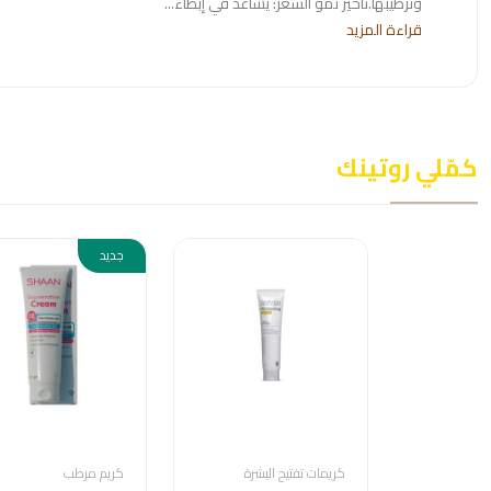
وترطيبها.تأخير نمو الشعر: يساعد في إبطاء...
قراءة المزيد
كمّلي روتينك
جديد
كريمات تفتيح البشرة
كريم مرطب