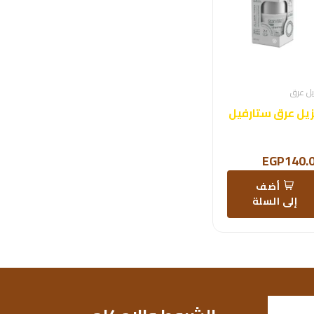
ل عرق
يل عرق ستارفيل
EGP140.
أضف
إلى السلة