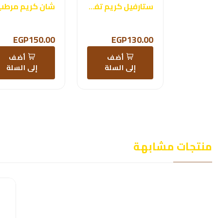
ستارفيل كريم تفتيح
شان كريم مرطب
EGP150.00
EGP130.00
أضف
أضف
إلى السلة
إلى السلة
منتجات مشابهة