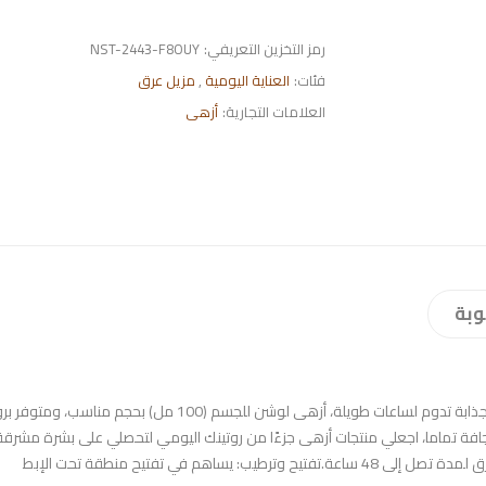
رمز التخزين التعريفي:
NST-2443-F8OUY
فئات:
العناية اليومية
,
مزيل عرق
العلامات التجارية:
أزهى
وبة
وصف مزيل عرق ازهىمزيل عرق ازهى لكل رجل أو أنثى ترغب في رائحة جذابة تدوم لساعات طويلة، أزهى لوشن للجسم (100 مل) بحجم مناسب
 جافة تماما، اجعلي منتجات أزهى جزءًا من روتينك اليومي لتحصلي على بشرة مشرقة
وصحية!مميزات ازهى مزيل عرقحماية طويلة الأمد: يوفر حماية من العرق لمدة تصل إلى 48 ساعة.تفتيح وترطيب: يساهم في تفتيح منطقة تحت الإبط