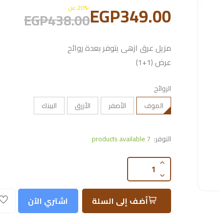
EGP349.00
-20% عن
EGP438.00
مزيل عرق ازهى يتوفر بعدة روائح
عرض (1+1)
الروائح
الموف
الأصفر
الأزرق
البينك
التوفر:
7 products available
أضف إلى السلة
اشتري الآن