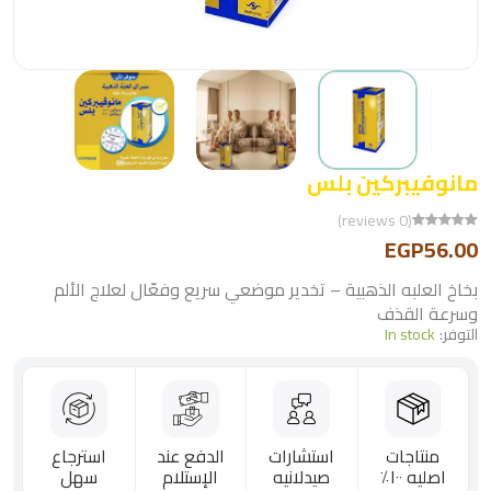
مانوفيبركين بلس
(0 reviews)
EGP56.00
بخاخ العلبه الذهبية – تخدير موضعي سريع وفعّال لعلاج الألم
وسرعة القذف
التوفر:
In stock
منتاجات
استشارات
الدفع عند
استرجاع
اصليه ١٠٠٪؜
صيدلانيه
الإستلام
سهل