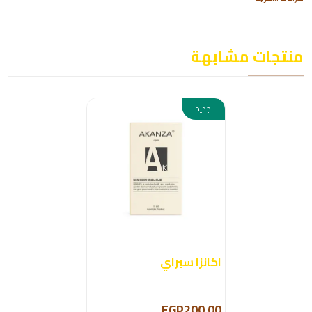
منتجات مشابهة
جديد
اكانزا سبراي
EGP200.00