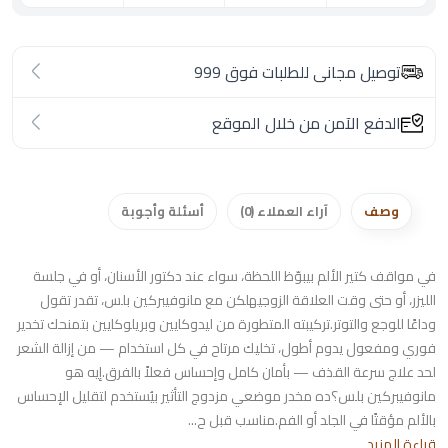
توصيل مجانى للطلبات فوق 999
الدفع الآمن من خلال الموقع
وصف
آراء العملاء (0)
أسئلة وأجوبة
في مواقف كتير الألم بيبوّظ اللحظة، سواء عند دكتور الأسنان، أو في جلسة
الليزر، أو حتى وقت العلاقة الزوجيهلكن مع مانوفيبركين بلس، تقدر تقول
وداعًا للوجع والتوتر.تركيبته المتطورة من ليدوكايين وبريلوكايين بتمنحك تخدير
فوري ومفعول يدوم أطول، تخليك مرتاح في كل استخدام — من إزالة الشعر
لحد علاج سرعة القذف — بأمان كامل وإحساس فعلاً بالفرق.إيه هو
مانوفيبركين بلس؟ده مخدر موضعي مزدوج التأثير بيُستخدم لتقليل الإحساس
بالألم مؤقتًا في الجلد أو الفم.مناسب قبل ح...
قراءة المزيد