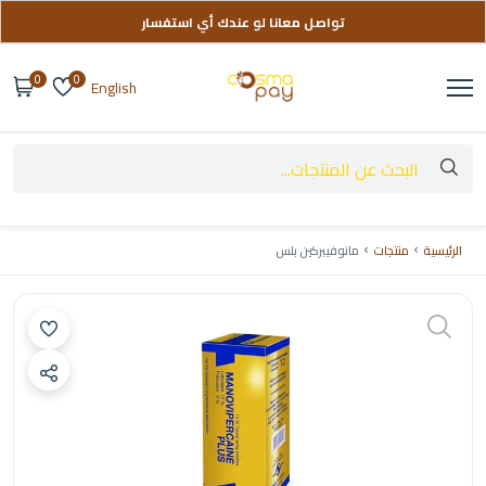
تواصل معانا لو عندك أي استفسار
توصيل مجاني على طلباتك فوق 999 ج
0
0
English
الرئيسية
منتجات
مانوفيبركين بلس