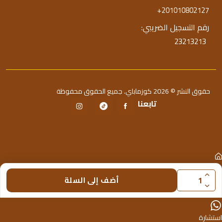
+201010802127
رقم التسجيل الضريبي:
23213213
حقوق النشر © 2026 كوزماباي. جميع الحقوق محفوظة
تابعنا
الرئيسية
أضف إلى السلة
متجر
استشارة