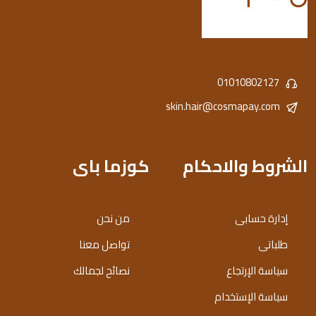
01010802127
skin.hair@cosmapay.com
الشروط والاحكام
كوزما باى
إدارة حسابى
من نحن
طلباتى
تواصل معنا
سياسة الإرتجاع
نصائح لجمالك
سياسة الإستخدام