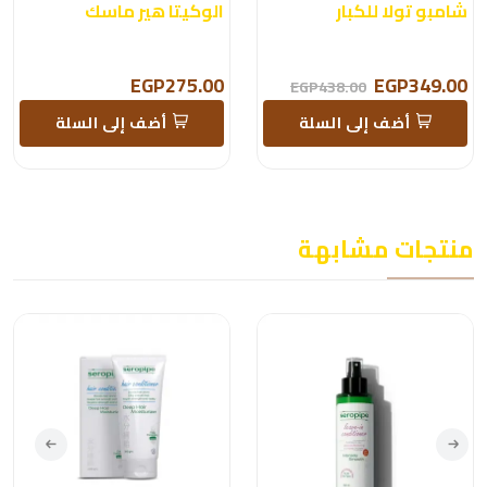
شامبو تولا للكبار
الوكيتا هير ماسك
EGP275.00
EGP349.00
EGP438.00
أضف إلى السلة
أضف إلى السلة
منتجات مشابهة