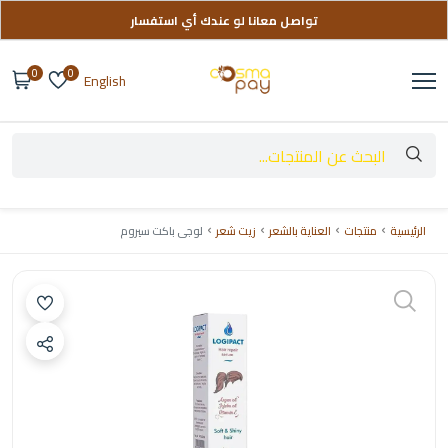
تواصل معانا لو عندك أي استفسار
توصيل مجاني على طلباتك فوق 999 ج
0
0
English
الرئيسية
منتجات
العناية بالشعر
زيت شعر
لوجى باكت سيروم