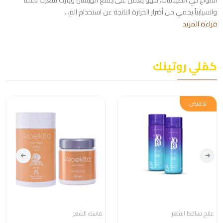
الأنواع في الصيدليات، فهو يعمل على:يمنع الهيشان ويترك شعرك ناعماً
وانسيابياً.يحمي من أضرار الحرارة الناتجة عن استخدام الم...
قراءة المزيد
كمّلي روتينك
تخفيض
علاج تساقط الشعر
ماسك الشعر