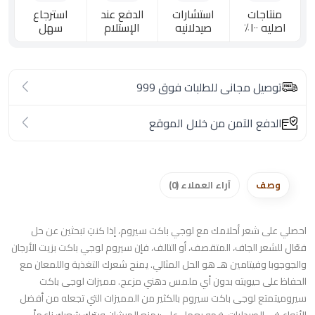
منتاجات
استشارات
الدفع عند
استرجاع
اصليه ١٠٠٪؜
صيدلانيه
الإستلام
سهل
توصيل مجانى للطلبات فوق 999
الدفع الآمن من خلال الموقع
وصف
آراء العملاء (0)
احصلي على شعر أحلامك مع لوجي باكت سيروم، إذا كنتِ تبحثين عن حل
فعّال للشعر الجاف، المتقصف، أو التالف، فإن سيروم لوجي باكت بزيت الأرجان
والجوجوبا وفيتامين هـ هو الحل المثالي. يمنح شعرك التغذية واللمعان مع
الحفاظ على حيويته بدون أي ملمس دهني مزعج. مميزات لوجى باكت
سيروميتمتع لوجى باكت سيروم بالكثير من المميزات التي تجعله من أفضل