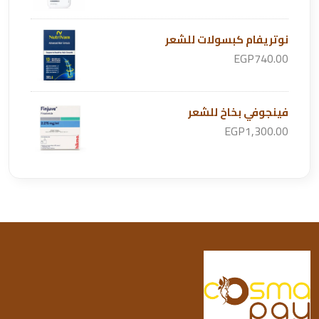
نوتريفام كبسولات للشعر
EGP740.00
فينجوفي بخاخ للشعر
EGP1,300.00