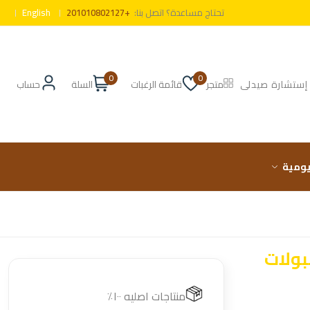
تحتاج مساعدة؟ اتصل بنا:
+201010802127
English
0
0
إستشارة صيدلى
متجر
قائمة الرغبات
السلة
حساب
ليومية
منتاجات اصليه ١٠٠٪؜