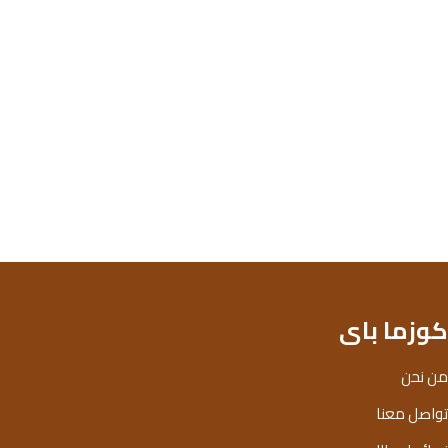
كوزما باى
من نحن
تواصل معنا