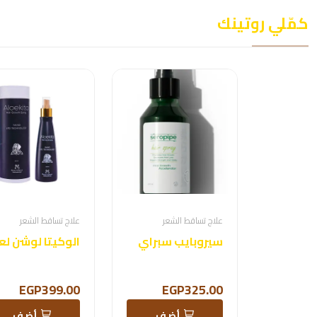
كمّلي روتينك
علاج تساقط الشعر
علاج تساقط الشعر
سيروبايب سبراي
EGP399.00
EGP325.00
أضف
أضف