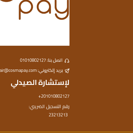
اتصل بنا:
01010802127
بريد إلكتروني:
hair@cosmapay.com
لإستشارة الصيدلي
+201010802127
رقم التسجيل الضريبي:
23213213