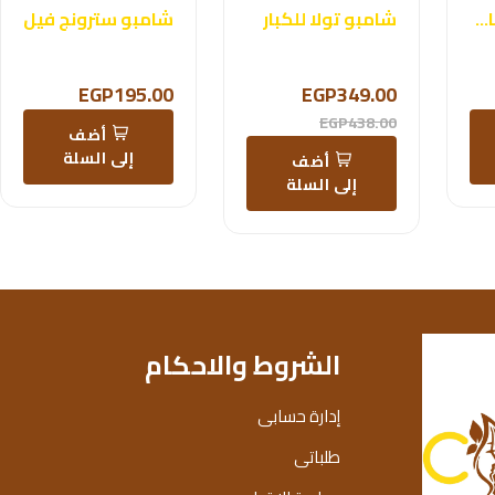
DSDA الوكيتا شامبو
شامبو تولا للكبار
شامبو سترونج فيل
EGP195.00
EGP349.00
EGP438.00
أضف
إلى السلة
أضف
إلى السلة
الشروط والاحكام
إدارة حسابى
طلباتى