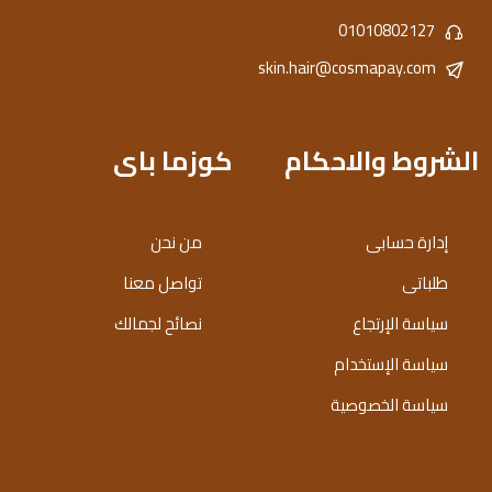
01010802127
skin.hair@cosmapay.com
الشروط والاحكام
كوزما باى
إدارة حسابى
من نحن
طلباتى
تواصل معنا
سياسة الإرتجاع
نصائح لجمالك
سياسة الإستخدام
سياسة الخصوصية