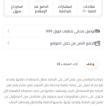
منتاجات
استشارات
الدفع عند
استرجاع
اصليه ١٠٠٪؜
صيدلانيه
الإستلام
سهل
توصيل مجانى للطلبات فوق 999
الدفع الآمن من خلال الموقع
وصف
آراء العملاء (0)
كولاجرا فيتامين سي منتج آمن على البشرة، فعال لاستعادة نضارتها، وهذه
هو سر الحصول على بشرة صافية وناعمة مثل النجوم، منتج مبتكر يفتح لون
البشرة مع الاستعمال الجيد، ويستعيد نضارتها من جديد بمكوناته الطبيعية التي
تحتوي على حمض هيالورونيك اسيد.سيروم غني بفيتامين سي المسؤول عن
تفتيح لون البشرة وتوحيد لونها، يكسبها النضارة والإشراق ويستعيد الشباب