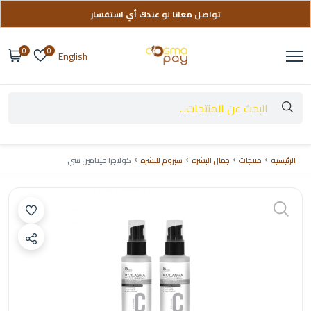
تواصل معانا لو عندك أي استفسار
توصيل مجاني على طلباتك فوق 999 ج
0
0
English
الرئيسية
منتجات
جمال البشرة
سيروم للبشرة
كولاجرا فيتامين سي