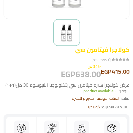
كولاجرا فيتامين سي
(0 reviews)
-34% عن
EGP415.00
EGP638.00
عرض كولاجرا سيرم فيتامين سي بتكنولوجيا الليبوسوم 30 مل(1+1)
التوفر:
1 product available
فئات:
العناية اليومية
,
سيروم للبشرة
العلامات التجارية:
كولاجرا