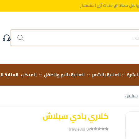
واصل معانا لو عندك أي استفسار
مجاني على طلباتك فوق 999 ج
البشرة
العناية بالشعر
العناية بالام والطفل
الميكب
العناية ا
 سبلاش
كلاري بادي سبلاش
(0 reviews)