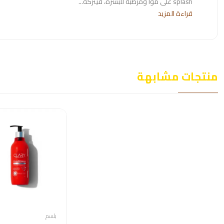
splash على موا ومرطبة للبشرة، فيتركه...
قراءة المزيد
منتجات مشابهة
بلسم