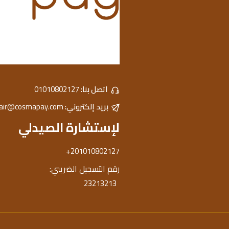
اتصل بنا:
01010802127
بريد إلكتروني:
hair@cosmapay.com
لإستشارة الصيدلي
+201010802127
رقم التسجيل الضريبي:
23213213