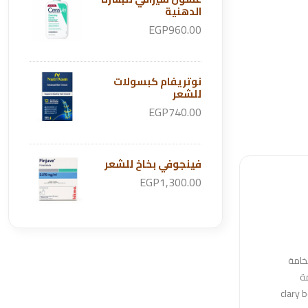
الدهنية
EGP960.00
نوتريفام كبسولات
للشعر
EGP740.00
فينجوفي بخاخ للشعر
EGP1,300.00
خامة
ة
نغمس في السحر العطري لفترات طويلة.مميزات كلاري بادي سبلاشترطيب البشرة: يحتوي clary body