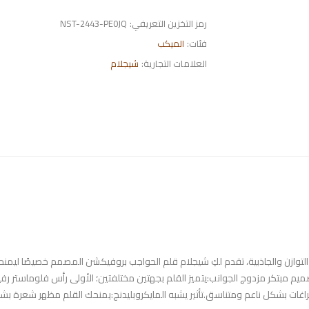
رمز التخزين التعريفي:
NST-2443-PE0JQ
فئات:
الميكب
العلامات التجارية:
شيجلام
لتوازن والجاذبية، تقدم لكِ شيجلام قلم الحواجب بروفيكشن المصمم خصيصًا ليمن
يم مبتكر مزدوج الجوانب:يتميز القلم بجهتين مختلفتين؛ الأولى رأس فلوماستر رف
فراغات بشكل ناعم ومتناسق.تأثير يشبه المايكروبليدنج:يمنحك القلم مظهر شعرة ب