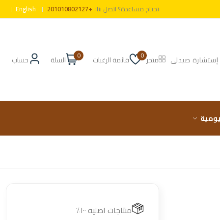
تحتاج مساعدة؟ اتصل بنا:
+201010802127
English
0
0
إستشارة صيدلى
متجر
قائمة الرغبات
السلة
حساب
ليومية
منتاجات اصليه ١٠٠٪؜