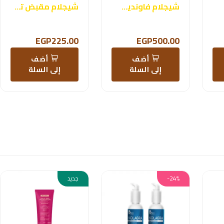
شيجلام فاونديشن كومبلكشن برو
شيجلام مقبض تمويج الرموش
EGP225.00
EGP500.00
أضف
أضف
إلى السلة
إلى السلة
-24%
جديد