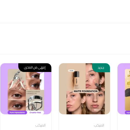
جديد
إنتهى من المخزن
الميكب
الميكب