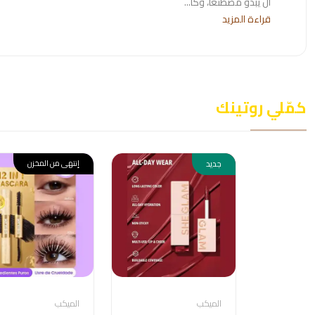
أن يبدو مصطنعًا، وكأ...
قراءة المزيد
كمّلي روتينك
جديد
إنتهى من المخزن
الميكب
الميكب