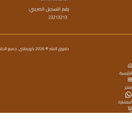
رقم التسجيل الضريبي:
23213213
حقوق النشر © 2026 كوزماباي. جميع الحقوق محفوظة
الرئيسية
متجر
استشارة
0
السلة
حساب