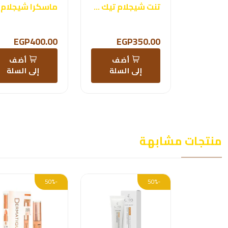
تنت شيجلام تيك هينت ليب
ماسكرا شيجلام
EGP400.00
EGP350.00
أضف
أضف
إلى السلة
إلى السلة
منتجات مشابهة
-50%
-50%