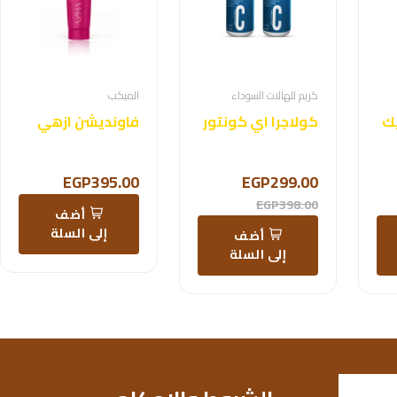
كريم للهالات السوداء
الميكب
يك
كولاجرا اي كونتور
فاونديشن ازهي
EGP395.00
EGP299.00
EGP398.00
أضف
إلى السلة
أضف
إلى السلة