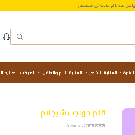
واصل معانا لو عندك أي استفسار
مجاني على طلباتك فوق 999 ج
واصل معانا لو عندك أي استفسار
البشرة
العناية بالشعر
العناية بالام والطفل
الميكب
العناية ا
قلم حواجب شيجلام
(0 reviews)