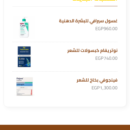
غسول سيرافي للبشرة الدهنية
EGP960.00
نوتريفام كبسولات للشعر
EGP740.00
فينجوفي بخاخ للشعر
EGP1,300.00