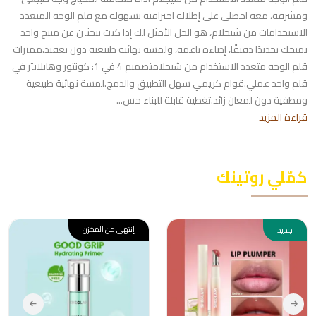
ومشرقة، معه احصلي على إطلالة احترافية بسهولة مع قلم الوجه المتعدد
الاستخدامات من شيجلام، هو الحل الأمثل لكِ إذا كنتِ تبحثين عن منتج واحد
يمنحك تحديدًا دقيقًا، إضاءة ناعمة، ولمسة نهائية طبيعية دون تعقيد.مميزات
قلم الوجه متعدد الاستخدام من شيجلامتصميم 4 في 1: كونتور وهايلايتر في
قلم واحد عملي.قوام كريمي سهل التطبيق والدمج.لمسة نهائية طبيعية
ومطفية دون لمعان زائد.تغطية قابلة للبناء حس...
قراءة المزيد
كمّلي روتينك
جديد
إنتهى من المخزن