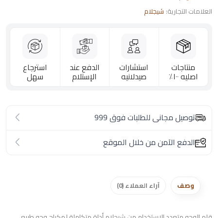
العلامات التجارية:
شيجلام
منتاجات
استشارات
الدفع عند
استرجاع
اصليه ١٠٠٪؜
صيدلانيه
الإستلام
سهل
توصيل مجانى للطلبات فوق 999
الدفع الآمن من خلال الموقع
وصف
آراء العملاء (0)
قلم الوجه متعدد الاستخدام من شيجلام أداة متكاملة لمكياج وجه طبيعي