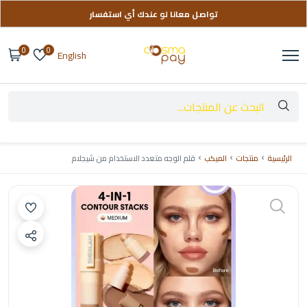
تواصل معانا لو عندك أي استفسار
توصيل مجاني على طلباتك فوق 999 ج
0
0
English
الرئيسية
منتجات
الميكب
قلم الوجه متعدد الاستخدام من شيجلام