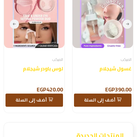
الميكب
الميكب
غسول شيجلام
لوس باودر شيجلام
EGP420.00
EGP390.00
أضف إلى السلة
أضف إلى السلة
المنتجات الجديدة