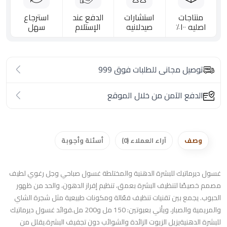
منتاجات
استشارات
الدفع عند
استرجاع
اصليه ١٠٠٪؜
صيدلانيه
الإستلام
سهل
توصيل مجانى للطلبات فوق 999
الدفع الآمن من خلال الموقع
وصف
آراء العملاء (0)
أسئلة وأجوبة
غسول ديرماتيك للبشرة الدهنية والمختلطة غسول صباحي وجل رغوي لطيف
مصمم خصيصًا لتنظيف البشرة بعمق، تنظيم إفراز الدهون، والحد من ظهور
الحبوب. يجمع بين تقنيات تنظيف فعّالة ومكونات طبيعية مثل شجرة الشاي
والمريمية والصبار، ويأتي بعبوتين: 150 مل و200 مل.فوائد غسول ديرماتيك
للبشرة الدهنيةيزيل الزيوت الزائدة والشوائب دون تجفيف البشرة.يقلل من