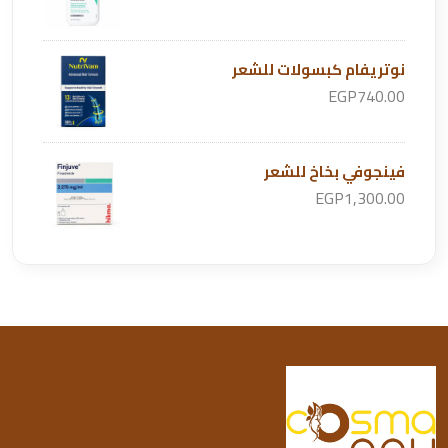
نوتريفام كبسولات للشعر
EGP740.00
فينجوفي بخاخ للشعر
EGP1,300.00