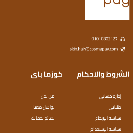
01010802127
skin.hair@cosmapay.com
الشروط والاحكام
كوزما باى
إدارة حسابى
من نحن
طلباتى
تواصل معنا
سياسة الإرتجاع
نصائح لجمالك
سياسة الإستخدام