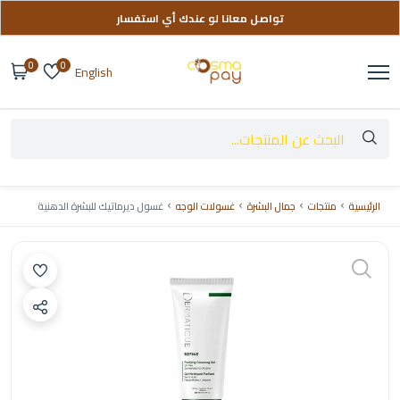
تواصل معانا لو عندك أي استفسار
توصيل مجاني على طلباتك فوق 999 ج
0
0
English
الرئيسية
منتجات
جمال البشرة
غسولات الوجه
غسول ديرماتيك للبشرة الدهنية