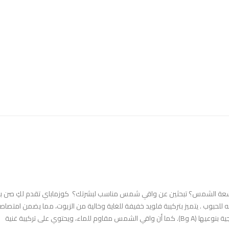
ر أشعة الشمس؟ تبحثين عن واقي شمس مناسب لبشرتك؟ كوزماباي تقدم لكِ صن ب
ه للحبوب . يتميز بتركيبة فلويد خفيفة للغاية وخالية من الزيوت، مما يضمن امتصاص
من قبل البشرة، بالإضافة إلى حمايتها من الأتربة والأشعة فوق البنفسجية بنوعيها (A وB). كما أن واقي الشمس مقاوم للماء، ويحتوي على تركيبة غنية