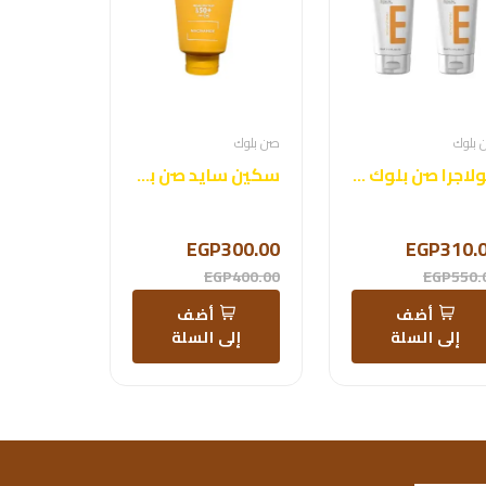
 بلوك
صن بلوك
كولاجرا صن بلوك للبشرة الدهنية
سكين سايد صن بلوك
EGP300.00
EGP310.
EGP400.00
EGP550.
أضف
أضف
إلى السلة
إلى السلة