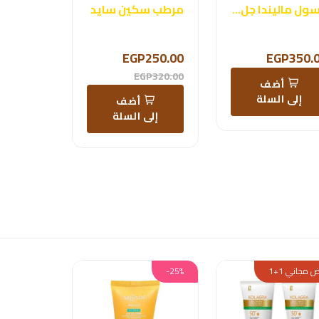
غسول ماليندا جل 200 مل
مرطب سكين سايد
EGP250.00
EGP350.
EGP320.00
أضف
إلى السلة
أضف
إلى السلة
 مجاني 1+1
-25%