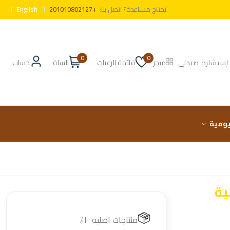
تحتاج مساعدة؟ اتصل بنا:
+201010802127
English
0
0
إستشارة صيدلى
متجر
قائمة الرغبات
السلة
حساب
ليومية
ية
منتاجات اصليه ١٠٠٪؜