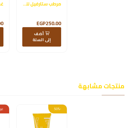
مرطب ستارفيل للبشرة الدهنية
00
EGP250.00
أضف
إلى السلة
منتجات مشابهة
-50%
عرض