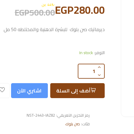
EGP280.00
-44% عن
EGP500.00
ديرماتيك صن بلوك للبشرة الدهنية والمختلطه 50 مل
التوفر:
In stock
أضف إلى السلة
اشتري الآن
رمز التخزين التعريفي:
NST-2443-IAZ82
فئات:
صن بلوك