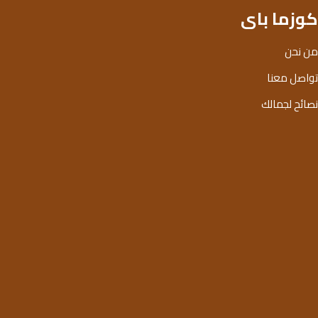
كوزما باى
من نحن
تواصل معنا
نصائح لجمالك