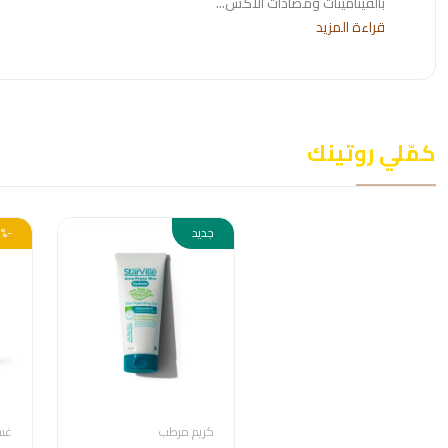
بالفيتامينات ومضادات الأكس...
قراءة المزيد
كمّلي روتينك
جديد
-20%
كريم مرطب
غسو