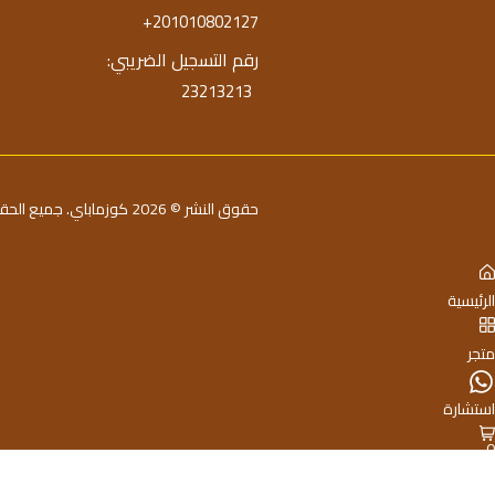
+201010802127
رقم التسجيل الضريبي:
23213213
حقوق النشر © 2026 كوزماباي. جميع الحقوق محفوظة
الرئيسية
متجر
استشارة
0
السلة