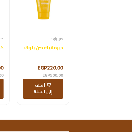
صن بلوك
صن
ديرماتيك صن بلوك
00
EGP220.00
00
EGP500.00
أضف
إلى السلة