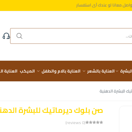
واصل معانا لو عندك أي استفسار
مجاني على طلباتك فوق 999 ج
البشرة
العناية بالشعر
العناية بالام والطفل
الميكب
العناية ا
يك للبشرة الدهنية
صن بلوك ديرماتيك للبشرة الدهن
(0 reviews)