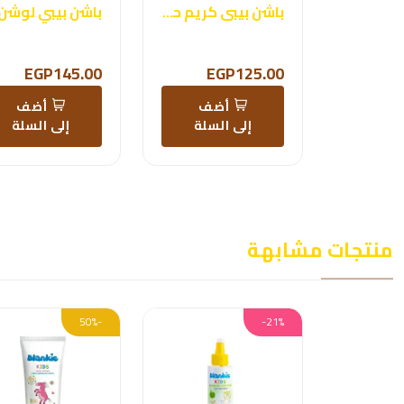
باشن بيبى كريم حفاض
باشن بيبي لوشن
EGP145.00
EGP125.00
أضف
أضف
إلى السلة
إلى السلة
منتجات مشابهة
-50%
-21%