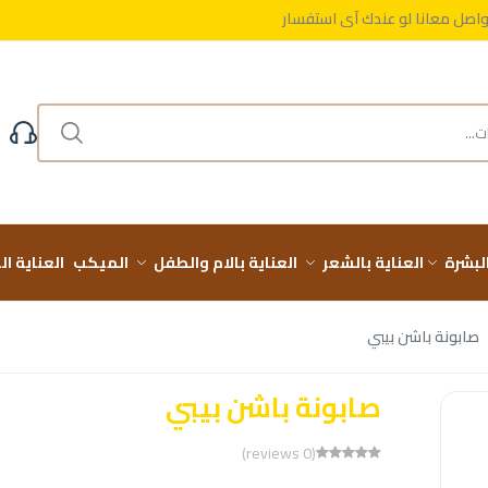
واصل معانا لو عندك أي استفسار
مجاني على طلباتك فوق 999 ج
البشرة
العناية بالشعر
العناية بالام والطفل
الميكب
العناية ا
صابونة باشن بيبي
صابونة باشن بيبي
(0 reviews)