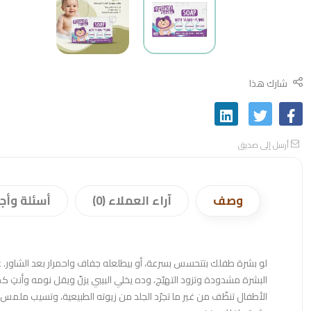
شارك هذا
أرسل إلى صديق
وصف
آراء العملاء (0)
أسئلة وأج
لو بشرة طفلك بتتحسس بسرعة، أو بيطلعله جفاف واحمرار بعد الشاور. 
البشرة مشدودة وتزود التهيّج، وده يخلي البيبي يزنّ ويقل نومه وأنت
الأطفال تنظّف من غير ما تجرّد الجلد من زيوته الطبيعية، وتسيب ملمس