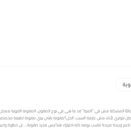
وبة
غالبًا المشكلة مش في “المية” قد ما هي في نوع الصابون. الصابونه القوية ممك
ِ كمان تتوتري لأنك مش عارفة السبب. الحل؟صابونة باشن بيبي صابونة لطيفة مخصصة
 ناعم وريحة مريحة تناسب يومه كله.اختيارك هنا ليس مجرد صابونة… بل خطوة واعي