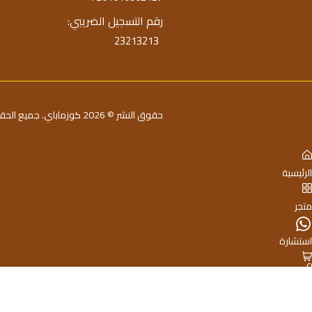
رقم التسجيل الضريبي:
23213213
حقوق النشر © 2026 كوزماباي. جميع الحقوق محفوظة
الرئيسية
متجر
استشارة
0
السلة
حساب