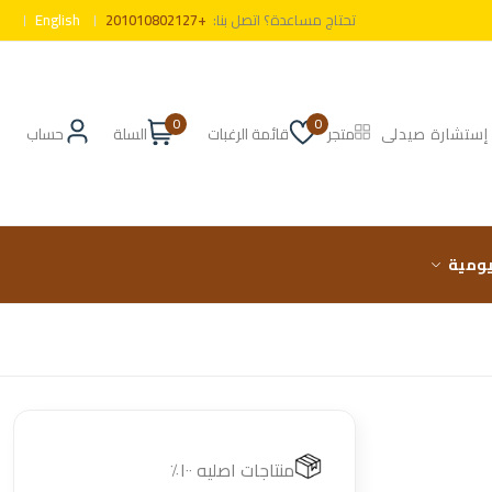
تحتاج مساعدة؟ اتصل بنا:
+201010802127
English
0
0
إستشارة صيدلى
متجر
قائمة الرغبات
السلة
حساب
ليومية
منتاجات اصليه ١٠٠٪؜