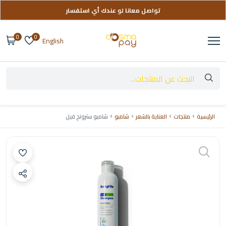
تواصل معانا لو عندك أي استفسار
توصيل مجاني على طلباتك فوق 999 ج
0
0
English
الرئيسية
منتجات
العناية بالشعر
شامبو
شامبو سترونج فيل