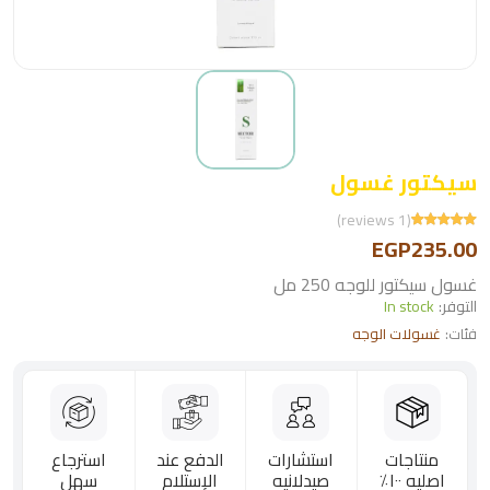
سيكتور غسول
(1 reviews)
EGP235.00
غسول سيكتور للوجه 250 مل
التوفر:
In stock
فئات:
غسولات الوجه
منتاجات
استشارات
الدفع عند
استرجاع
اصليه ١٠٠٪؜
صيدلانيه
الإستلام
سهل