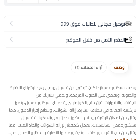
توصيل مجانى للطلبات فوق 999
الدفع الآمن من خلال الموقع
وصف
آراء العملاء (1)
وصف سيكتور غسولإذا كنتِ تبحثين عن غسول يومي يعيد لبشرتكِ النضارة
والحيوية، ويقضي على الحبوب المزعجة، ويحمي بشرتكِ من
الجفاف والالتهابات، فإن متجرنا كوزماباي يقدم لكِ سيكتور غسول. يتميز
بتركيبته الفعالة في تنظيف البشرة، إزالة الشوائب، وتنظيم إفراز الدهون، مما
يقلل من لمعان البشرة ويمنحها مظهرًا صحيًا وحيويًا.مكونات غسول
سيكتورحمض السالسيليك: يعمل كمقشر لإزالة الشوائب والجلد الميت، مما
يقلل من حب الشباب وينظف البشرة ويمنحها النضارة والمظهر الصحي.حم...