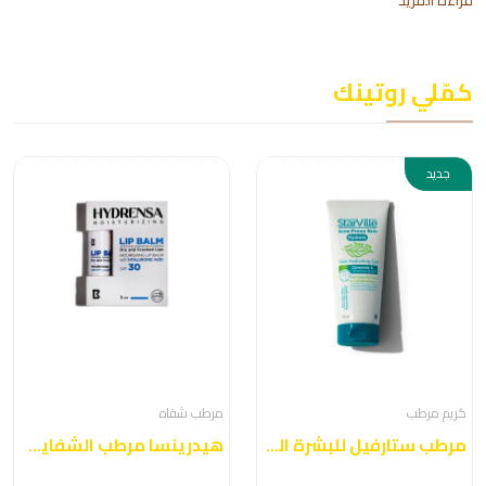
قراءة المزيد
كمّلي روتينك
جديد
كريم مرطب
مرطب شفاه
مرطب ستارفيل للبشرة الدهنية
هيدرينسا مرطب الشفايف 5 جرام