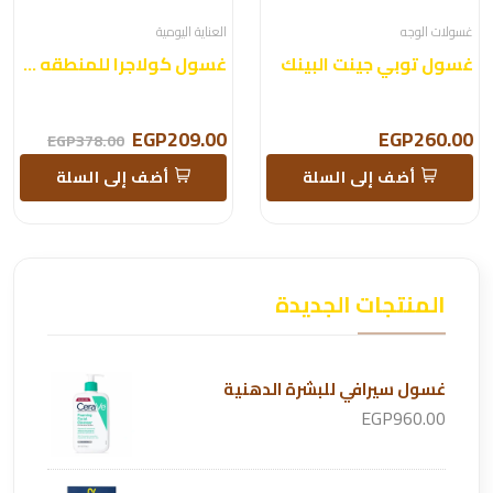
غسولات الوجه
العناية اليومية
غسول توبي جينت البينك
غسول كولاجرا للمنطقه الحساسة
EGP209.00
EGP260.00
EGP378.00
أضف إلى السلة
أضف إلى السلة
المنتجات الجديدة
غسول سيرافي للبشرة الدهنية
EGP960.00