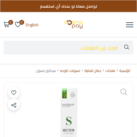
تواصل معانا لو عندك أي استفسار
توصيل مجاني على طلباتك فوق 999 ج
0
0
English
الرئيسية
منتجات
جمال البشرة
غسولات الوجه
سيكتور غسول