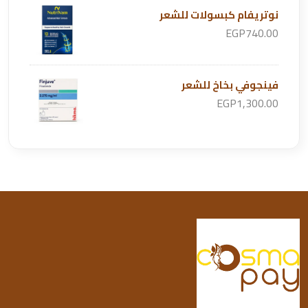
نوتريفام كبسولات للشعر
EGP740.00
فينجوفي بخاخ للشعر
EGP1,300.00