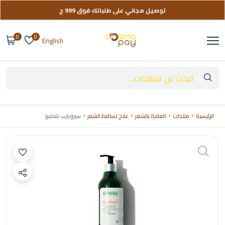
توصيل مجاني على طلباتك فوق 999 ج
تواصل معانا لو عندك أي استفسار
0
0
English
الرئيسية
منتجات
العناية بالشعر
علاج تساقط الشعر
سيروبايب شامبو