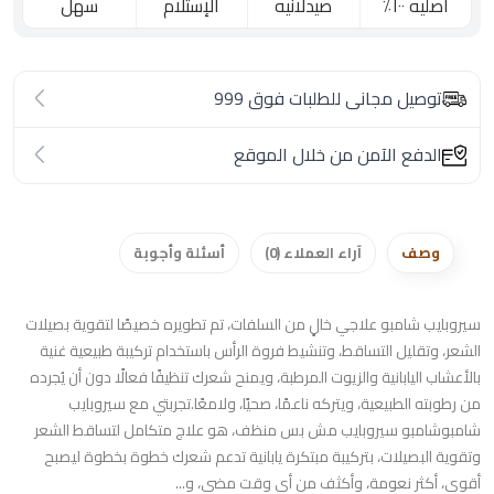
اصليه ١٠٠٪؜
صيدلانيه
الإستلام
سهل
توصيل مجانى للطلبات فوق 999
الدفع الآمن من خلال الموقع
وصف
آراء العملاء (0)
أسئلة وأجوبة
سيروبايب شامبو علاجي خالٍ من السلفات، تم تطويره خصيصًا لتقوية بصيلات
الشعر، وتقليل التساقط، وتنشيط فروة الرأس باستخدام تركيبة طبيعية غنية
بالأعشاب اليابانية والزيوت المرطبة، ويمنح شعرك تنظيفًا فعالًا دون أن يُجرده
من رطوبته الطبيعية، ويتركه ناعمًا، صحيًا، ولامعًا.تجربتي مع سيروبايب
شامبوشامبو سيروبايب مش بس منظف، هو علاج متكامل لتساقط الشعر
وتقوية البصيلات، بتركيبة مبتكرة يابانية تدعم شعرك خطوة بخطوة ليصبح
أقوى، أكثر نعومة، وأكثف من أي وقت مضى، و...