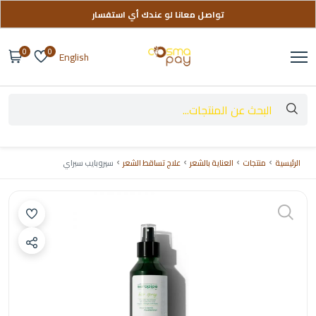
تواصل معانا لو عندك أي استفسار
توصيل مجاني على طلباتك فوق 999 ج
0
0
English
الرئيسية
منتجات
العناية بالشعر
علاج تساقط الشعر
سيروبايب سبراي