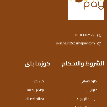
01010802127
skin.hair@cosmapay.com
الشروط والاحكام
كوزما باى
إدارة حسابى
من نحن
طلباتى
تواصل معنا
سياسة الإرتجاع
نصائح لجمالك