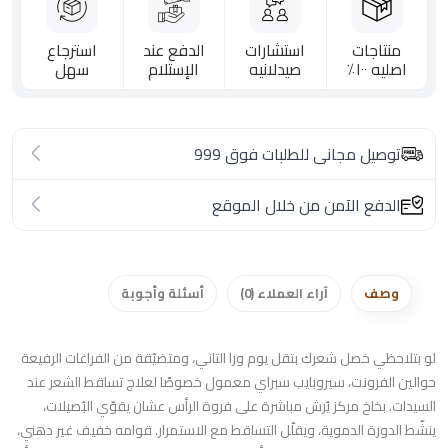
منتاجات
استشارات
الدفع عند
استرجاع
اصليه ١٠٠٪؜
صيدلانيه
الإستلام
سهل
توصيل مجانى للطلبات فوق 999
الدفع الآمن من خلال الموقع
وصف
آراء العملاء (0)
أسئلة وأجوبة
لو بتلاحظي خصل شعرك بتقل يوم ورا التاني، ومتضيّقة من الفراغات الرفيعة
حوالين الفرونت، سيروبايب سبراي معمول خصوصًا لعلاج تساقط الشعر عند
السيدات. بخاخ مركز يُرش مباشرة على فروة الرأس عشان يقوّي البُصيلات،
ينشّط الدورة الدموية، ويقلّل التساقط مع الاستمرار. قوامه خفيف غير دهني،