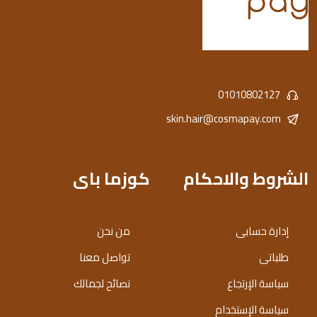
01010802127
skin.hair@cosmapay.com
الشروط والاحكام
كوزما باى
إدارة حسابى
من نحن
طلباتى
تواصل معنا
سياسة الإرتجاع
نصائح لجمالك
سياسة الإستخدام