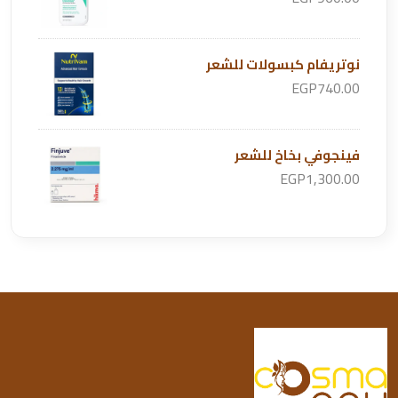
نوتريفام كبسولات للشعر
EGP740.00
فينجوفي بخاخ للشعر
EGP1,300.00