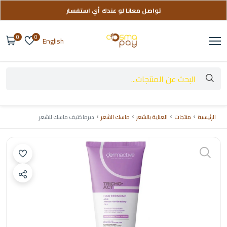
تواصل معانا لو عندك أي استفسار
توصيل مجاني على طلباتك فوق 999 ج
0
0
English
الرئيسية
منتجات
العناية بالشعر
ماسك الشعر
ديرماكتيف ماسك للشعر