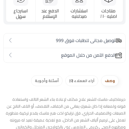
منتاجات
استشارات
الدفع عند
استرجاع
اصليه ١٠٠٪؜
صيدلانيه
الإستلام
سهل
توصيل مجانى للطلبات فوق 999
الدفع الآمن من خلال الموقع
وصف
آراء العملاء (0)
أسئلة وأجوبة
ديرماكتيف ماسك للشعر علاج مكثف لإعادة بناء الشعر التالف واستعادة
قوته ولمعانه إذا كان شعركِ يعاني من الجفاف، التقصف، أو التلف الناتج عن
الصبغات والتصفيف الحراري، فإن ترايكو اكت هير ماسك يقدم تركيبة متطورة
تعمل على ترميم ألياف الشعر من الداخل، مع تغذية عميقة تعيد له مرونته
ومظهره الصحي.كريمي الملمس غني بالكولاجين المتحلل والكيراتين