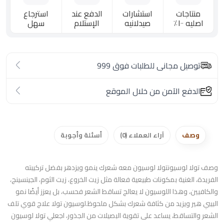
منتاجات
استشارات
الدفع عند
استرجاع
اصليه ١٠٠٪؜
صيدلانيه
الإستلام
سهل
توصيل مجانى للطلبات فوق 999
الدفع الآمن من خلال الموقع
وصف
آراء العملاء (0)
أسئلة وأجوبة
وصف تولا لوسيونتولا لوسيون معه شعرك ينمو ويزدهر بفضل تركيبته
الفريدة، الغنية بمكونات طبيعية فعالة مثل زيت الخروع، زيت الثوم، الجينسينج،
والكافيين، وهذا اللوسيون لا يعالج تساقط الشعر فحسب، بل يعزز أيضًا نمو
البيبي هير ويزيد من كثافة شعرك بشكل ملحوظ.لوسيون تولا علاج قوي تلف
الشعر والتساقط، يساعد على تقوية البصيلات من الجذور، اجعلي تولا لوسيون