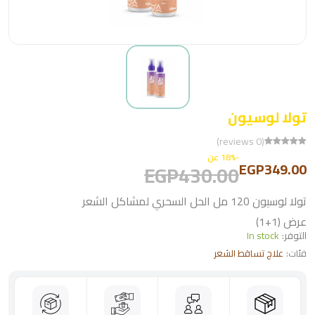
تولا لوسيون
(0 reviews)
-18% عن
EGP349.00
EGP430.00
تولا لوسيون 120 مل الحل السحري لمشاكل الشعر
عرض (1+1)
التوفر:
In stock
فئات:
علاج تساقط الشعر