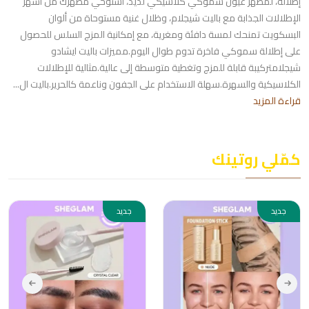
إطلالة، لمظهر عيون سموكي كلاسيكي لذيذ، استوحي مظهرك من أشهر
الإطلالات الجذابة مع باليت شيجلام، وظلال غنية مستوحاة من ألوان
البسكويت تمنحك لمسة دافئة ومغرية، مع إمكانية المزج السلس للحصول
على إطلالة سموكي فاخرة تدوم طوال اليوم.مميزات باليت ايشادو
شيجلامتركيبة قابلة للمزج وتغطية متوسطة إلى عالية.مثالية للإطلالات
الكلاسيكية والسهرة.سهلة الاستخدام على الجفون وناعمة كالحرير.باليت ال...
قراءة المزيد
كمّلي روتينك
جديد
جديد