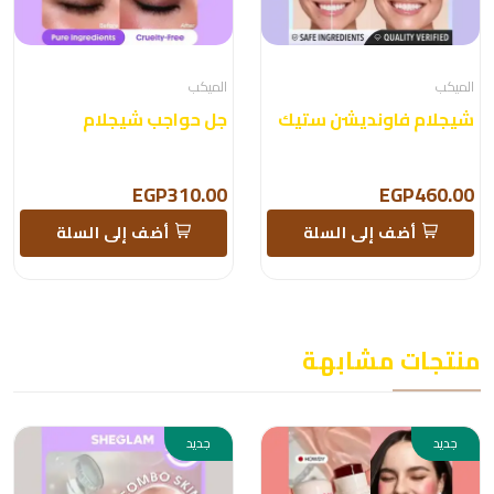
الميكب
الميكب
شيجلام فاونديشن ستيك
جل حواجب شيجلام
EGP310.00
EGP460.00
أضف إلى السلة
أضف إلى السلة
منتجات مشابهة
جديد
جديد