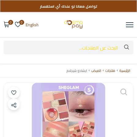
تواصل معانا لو عندك أي استفسار
توصيل مجاني على طلباتك فوق 999 ج
0
0
English
الرئيسية
منتجات
الميكب
ايشادو شيجلام