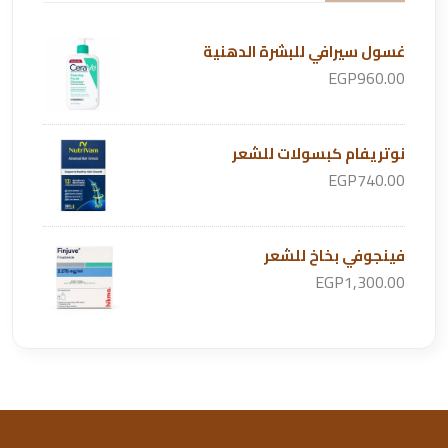
غسول سيرافي للبشرة الدهنية
EGP960.00
نوتريفام كبسولات للشعر
EGP740.00
فينجوفي بخاخ للشعر
EGP1,300.00