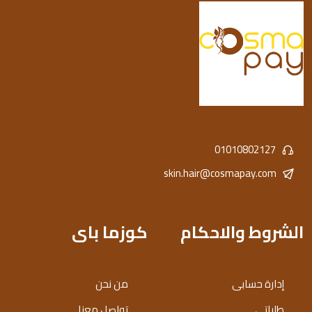
01010802127
skin.hair@cosmapay.com
الشروط والاحكام
كوزما باى
إدارة حسابى
من نحن
طلباتى
تواصل معنا