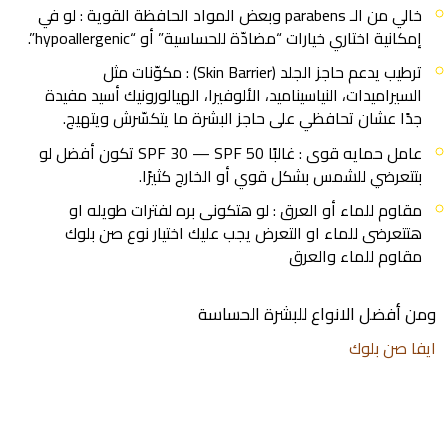
خالي من الـ parabens وبعض المواد الحافظة القوية : لو في
إمكانية اختاري خيارات “مضادّة للحساسية” أو “hypoallergenic”.
ترطيب يدعم حاجز الجلد (Skin Barrier) : مكوّنات مثل
السيراميدات، النياسيناميد، الألوفيرا، الهيالورونيك أسيد مفيدة
جدًا عشان تحافظي على حاجز البشرة ما يتكسّرش ويتهيج.
عامل حمايه قوى : غالبًا SPF 30 — SPF 50 تكون أفضل لو
بتتعرضي للشمس بشكل قوي أو الخارج كثيرًا.
مقاوم للماء أو العرق : لو هتكونى بره لفترات طويله او
هتتعرضى للماء او التعرض يجب عليك اختيار نوع صن بلوك
مقاوم للماء والعرق
ومن أفضل الانواع للبشرة الحساسة
ايفا صن بلوك