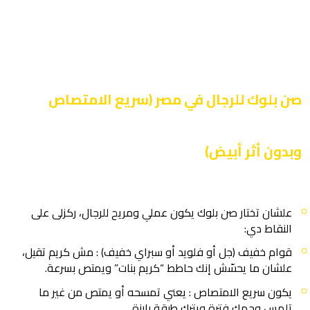
صن بلوك للرجال في مصر (سريع الامتصاص
وبدون أثر أبيض)
علشان تختار صن بلوك يكون عملي ومريح للرجال، ركزلى على
النقاط دي:
قوام خفيف (جل أو فلويد أو سبراي خفيف) : مش كريم تقيل،
علشان ما يحسّش إنك حاطط “كريم بنات” ويمتص بسرعة.
يكون سريع الامتصاص : يعني تمسحه أو يمتص من غير ما
تلمس وجهك فترة ويترك طبقة بارزة.