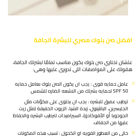
افضل صن بلوك مصري للبشرة الجافة
علشان تختاري صن بلوك يكون مناسب تمامًا لبشرتك الجافة،
هقولك على المواصفات اللى تدورى عليها وهى
:
عامل حمايه قوى : يجب ان يكون الصن بلوك بعامل حمايه
SPF 50 لحمايه بشرتك من الاشعه الضاره للشمس
ترطيب عميق للبشره : يجب ان يحتوى على مكوّنات مثل
الجليسرين، البانثينول، زبدة الشيا، الزيوت الخفيفة (مثل زيت
الجوجوبا أو الأفوكادو)، السيراميدات لترطيب البشره والحفاظ
عليها من الجفاف.
خالى من العطور القويه او الكحول : تسبب هذه المكونات