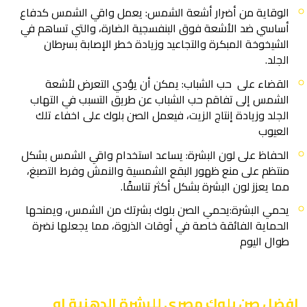
الوقاية من أضرار أشعة الشمس: يعمل واقي الشمس كدفاع
أساسي ضد الأشعة فوق البنفسجية الضارة، والتي تساهم في
الشيخوخة المبكرة والتجاعيد وزيادة خطر الإصابة بسرطان
الجلد.
القضاء على حب الشباب: يمكن أن يؤدي التعرض لأشعة
الشمس إلى تفاقم حب الشباب عن طريق التسبب في التهاب
الجلد وزيادة إنتاج الزيت، فيعمل الصن بلوك على اخفاء تلك
العيوب
الحفاظ على لون البشرة: يساعد استخدام واقي الشمس بشكل
منتظم على منع ظهور البقع الشمسية والنمش وفرط التصبغ،
مما يعزز لون البشرة بشكل أكثر تناسقًا.
يحمي البشرة:يحمي الصن بلوك بشرتك من الشمس، ويمنحها
الحماية الفائقة خاصة في أوقات الذروة، مما يجعلها نضرة
طوال اليوم
افضل صن بلوك مصرى للبشرة الدهنية او