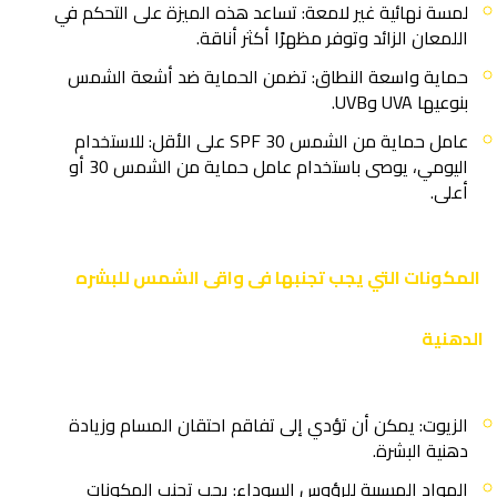
لمسة نهائية غير لامعة: تساعد هذه الميزة على التحكم في
اللمعان الزائد وتوفر مظهرًا أكثر أناقة.
حماية واسعة النطاق: تضمن الحماية ضد أشعة الشمس
بنوعيها UVA وUVB.
عامل حماية من الشمس SPF 30 على الأقل: للاستخدام
اليومي، يوصى باستخدام عامل حماية من الشمس 30 أو
أعلى.
المكونات التي يجب تجنبها فى واقى الشمس للبشره
الدهنية
الزيوت: يمكن أن تؤدي إلى تفاقم احتقان المسام وزيادة
دهنية البشرة.
المواد المسببة للرؤوس السوداء: يجب تجنب المكونات