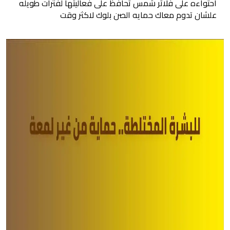
احتواءه على فلاتر شمس تحافظ على فعاليتها لفترات طويله
علشان تدوم معاك حمايه الصن بلوك لاكثر وقت