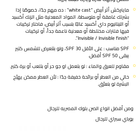
مايتركش أثر أبيض “white cast” : ده مهم جدًا، خصوصًا إذا
بشرتك غامقة أو متوسطة. المواد المعدنية مثل الزنك أكسيد
أو التيتانيوم داي أكسيد غالبًا بتسيب أثر أبيض، فاختار تركيبات
فيها فلترات مختلطة أو معدنية ناعمة جداً، أو تركيبات
“Invisible / Invisible finish”.
SPF مناسب : على الأقل SPF 30، ولو بتتعرض للشمس كتير
يبقى SPF 50 أفضل.
مقاوم للعرق والماء : لو بتعمل او جو حر أو بتلعب أو برة كتير.
خالي من العطر أو برائحة خفيفة جدًا : لأن العطر ممكن يهيّج
البشرة لو بتعرّق.
ومن أفضل انواع الصن بلوك المصريه للرجال
بوباي سبراي للرجال