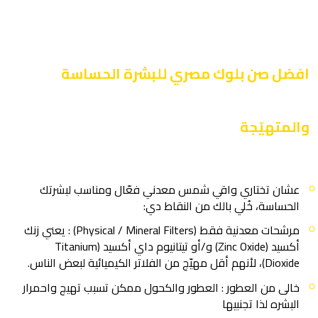
افضل صن بلوك مصري للبشرة الحساسة
والمتهيّجة
عشان تختاري واقي شمس معدني فعّال ومناسب لبشرتك
الحساسة، خُلي بالك من النقاط دي:
مرشحات معدنية فقط (Physical / Mineral Filters) : يعني زنك
أكسيد (Zinc Oxide) و/أو تيتانيوم داي أكسيد (Titanium
Dioxide)، لأنهم أقل مهيّج من الفلاتر الكيميائية لبعض الناس.
خالى من العطور : العطور والكحول ممكن تسبب تهيج واحمرار
البشره لذا تجنبيها