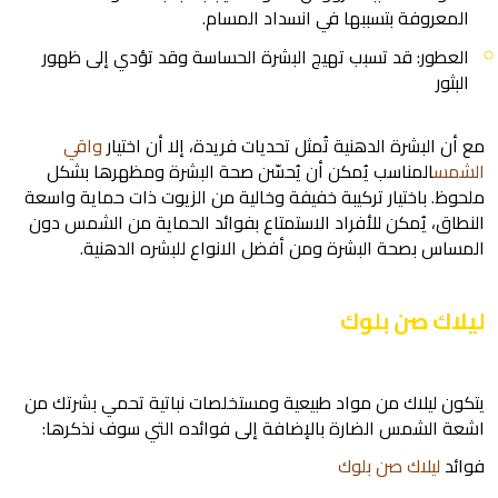
المعروفة بتسببها في انسداد المسام.
العطور: قد تسبب تهيج البشرة الحساسة وقد تؤدي إلى ظهور
البثور
مع أن البشرة الدهنية تُمثل تحديات فريدة، إلا أن اختيار
واقي
الشمس
المناسب يُمكن أن يُحسّن صحة البشرة ومظهرها بشكل
ملحوظ. باختيار تركيبة خفيفة وخالية من الزيوت ذات حماية واسعة
النطاق، يُمكن للأفراد الاستمتاع بفوائد الحماية من الشمس دون
المساس بصحة البشرة ومن أفضل الانواع للبشره الدهنية.
ليلاك صن بلوك
يتكون ليلاك من مواد طبيعية ومستخلصات نباتية تحمي بشرتك من
اشعة الشمس الضارة بالإضافة إلى فوائده التي سوف نذكرها:
فوائد
ليلاك صن بلوك