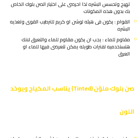
تهيج وتحسس البشره لذا احرصى على اختيار الصن بلوك الخاص
بك بدون هذه المكونات
القوام : يكون فى هيئه لوشن او كريم للترطيب القوى وتغذيه
البشره
مقاوم للماء : يجب ان يكون مقاوم للماء والتعرق لانك
هتستخدميه لفترات طويله يمكن تتعرضى فيها للماء او
العرق
صن بلوك ملوَّن (Tinted) يناسب المكياج ويوحّد
اللون