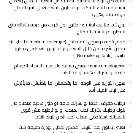
عايزه صن بلوك تستخدميه للحمايه من اشعه الشمس وكمان
تستخدميه اثناء الميكب لتوحيد لون البشره تعالى اقولك على
مواصفاته وهى :
لون تنت مناسب لبشرتك :اختارى لون قريب من درجه بشرتك حتى
لا يظهر غريبا تحت المكياج
قوام خفيف وسهل الامتصاص (Light to medium coverage) :
يمتص بشرعه من خلال البشره ويوحد لونها لتعطيكى مظهر
طبيعى( No make up look )
non‑comedogenic : يمتص بسرعه ولا يسبب انسداد المسام
خاصه لو بشرتك دهنيه او مختلطه
سهل التوزيع على الوجه : ما يقطعش، ما يتكتّلش، مايأثرش
على ثبات الميك أب.
ترطيب خفيف : طبعا لو بشرتك جافه او حتى عاديه هتحتاج صن
بلوك يرطبلك بشرتك تحت الميكب او لو ترطيبه مش قوى
بالنسبالك استخدمى مرطب تحت الصن بلوك التنتد.
تعتني باللون بعد التثبيت : ممكن تحطي بودرة خفيفة تثبت