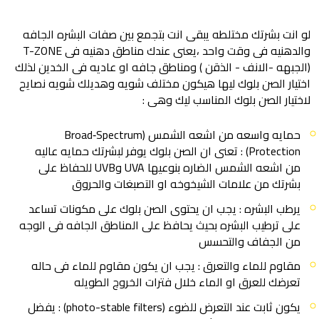
لو انت بشرتك مختلطه يبقى انت بتجمع بين صفات البشره الجافه
والدهنيه فى وقت واحد ،يعنى عندك مناطق دهنيه فى T-ZONE
(الجبهه -الانف - الذقن ) ومناطق جافه او عاديه فى الخدين لذلك
اختيار الصن بلوك ليها هيكون مختلف شويه وهديلك شويه نصايح
لاختيار الصن بلوك المناسب ليك وهى :
حمايه واسعه من اشعه الشمس (Broad‑Spectrum
Protection) : تعنى ان الصن بلوك يوفر لبشرتك حمايه عاليه
من اشعه الشمس الضاره بنوعيها UVA وUVB للحفاظ على
بشرتك من علامات الشيخوخه او التصبغات والحروق
يرطب البشره : يجب ان يحتوى الصن بلوك على مكونات تساعد
على ترطيب البشره بحيث يحافظ على المناطق الجافه فى الوجه
من الجفاف والتحسس
مقاوم للماء والتعرق : يجب ان يكون مقاوم للماء فى حاله
تعرضك للعرق او الماء خلال فترات الخروج الطويله
يكون ثابت عند التعرض للضوء (photo-stable filters) : يفضل